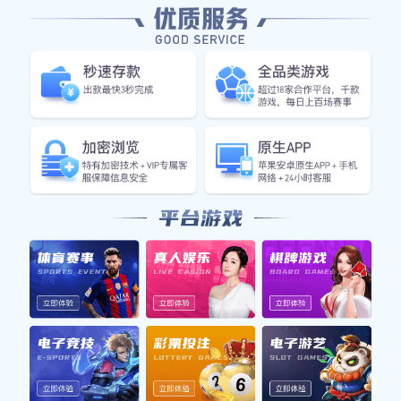
球盛事，感受其中的激情与魅力。
1、重要赛事概述
2019年，全球范围内举办了多项重要的足球赛事，其中最具
影响力的当属欧洲冠军联赛、 Copa América、美洲杯和非洲
国家杯等。这些赛事不仅吸引了来自世界各地的顶尖球队参
与，也成为球迷们心中期待已久的盛宴。特别是在欧洲冠军
联赛中，利物浦以其卓越的表现夺得了最终胜利，再次证明
了他们在欧洲足坛的重要地位。
此外，美洲杯作为南美最高水平的国家队赛事，今年由巴西
主办。在这场具有历史意义的比赛中，东道主巴西队展现出
强大的实力，以完美战绩夺冠，赢得了国内外球迷的高度赞
誉。而非洲国家杯则为非洲足球的发展提供了一个展示平
台，各参赛国家在比赛中也充分展现出了自己的风采。
亚洲杯同样值得一提，中国、日本、韩国等国依旧是强劲对
手，比赛过程惊险刺激，不少球队都表现出了超乎寻常的竞