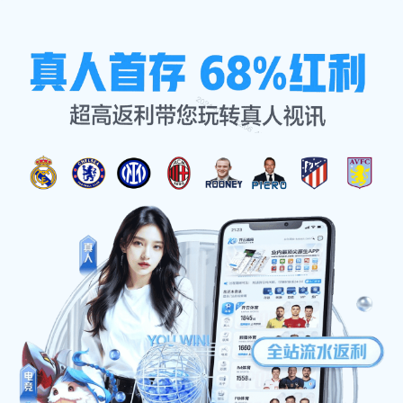
新闻视窗
首页
新闻视窗