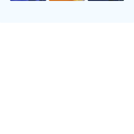
比赛开始后，曼城迅速占据主动，他们利用传控打法不断撕
扯埃弗顿防线。在第15分钟，曼城的一次快速反击打破了僵
局，德布劳内精准传中助攻哈兰德轻松破门，为球队首开记
录。这一进球不仅提升了球队士气，也让现场观众沸腾不
已。
然而，埃弗顿并没有因此退缩，他们逐渐找到节奏并展开反
击。在第30分钟左右，他们通过一次角球机会，由中卫头球
扳平比分。这一进球让客队重新燃起斗志，也令本场比赛更
加紧张刺激。
下半场开始后，两队都加强了进攻力度。在第70分钟时，曼
城再次由福登制造威胁，他的一脚远射让埃弗顿门将不得不
全力扑救。不过，在随后的混战中，曼城凭借一次团队配
合，再次取得领先。这一系列精彩瞬间无疑为观众奉献了一
场视觉盛宴。
3、战术分析与整体表现