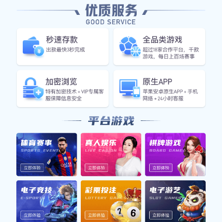
无论是初学者还是有一定基础的健身爱好者，都能从中获得
实用的信息与指导。
1、哑铃深蹲标准动作解析
哑铃深蹲的标准动作主要包括准备姿势、下蹲过程和站起三
个阶段。在准备姿势上，需要双脚与肩同宽，脚尖微微外
展，保持身体直立。此时手中握住一个或两个哑铃，可以放
在身体两侧或者前胸位置。这种姿势有助于集中核心力量，
为后续运动做好准备。
在下蹲过程中，应慢慢屈膝，同时保持背部挺直，下沉时臀
部向后坐，就像要坐在椅子上一样。此时膝盖不应超过脚
尖，以免造成关节伤害。同时，要控制重心分布，使其集中
在脚后跟，有助于稳定身体并减少受伤风险。
最后，在站起过程中，要用力推地，将身体垂直向上抬起，
直到完全站直。此时要注意收紧腹部，以保持核心稳定，并
确保整个过程流畅而自然。完成这一系列动作后，可以考虑